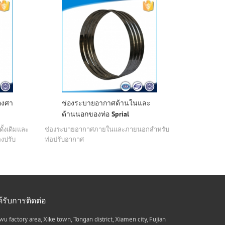
 องศา
ช่องระบายอากาศด้านในและ
ขั้วต่
ด้านนอกของท่อ Sprial
ระบา
ั้งเดิมและ
ช่องระบายอากาศภายในและภายนอกสำหรับ
(reducer ศูนย
องปรับ
ท่อปรับอากาศ
ุบัน
ด้รับการติดต่อ
wu factory area, Xike town, Tongan district, Xiamen city, Fujian