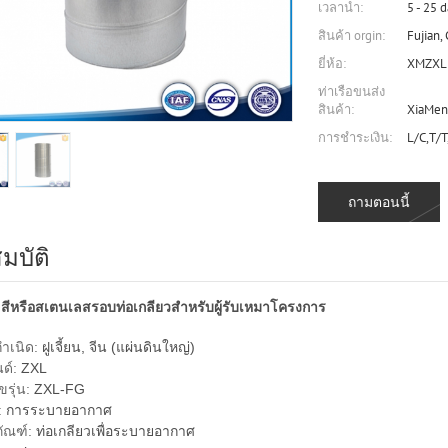
เวลานำ:
5 - 25 
สินค้า orgin:
Fujian,
ยี่ห้อ:
XMZXL
ท่าเรือขนส่ง
สินค้า:
XiaMen
การชำระเงิน:
L/C,T/T
ถามตอนนี้
มบัติ
ะสีหรือสเตนเลสรอบท่อเกลียวสำหรับผู้รับเหมาโครงการ
กำเนิด:
ฝูเจี้ยน, จีน (แผ่นดินใหญ่)
ด์:
ZXL
รุ่น:
ZXL-FG
:
การระบายอากาศ
ภัณฑ์:
ท่อเกลียวเพื่อระบายอากาศ