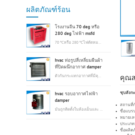
ผลิตภัณฑ์ร้อน
โรงงานจีน 70 deg หรือ
280 deg ไฟฟ้า msfd
hvac damper ดับเพลิง
70 ℃หรือ 280 ℃ไฟตัดหมอกไฟฟ้าที่มีคุณภาพดี
สำหรับท่ออากาศ
hvac ท่อรูปสี่เหลี่ยมผืนผ้า
ที่ปิดผนึกอากาศ damper
ตัวกันกระแทกอากาศที่มีคุณสมบัติของการก่อสร้างที่เรียบง่ายรั่วต่ำแรงบิดขนาดเล็กการดำเนินงานที่มีความยืดหยุ่น, ความต้านท
คุณส
ชุบสังก
hvac รอบอากาศไฟฟ้า
damper
สถานที่
มันถูกติดตั้งในห้องเย็นและ interlocked กับฤดูร้อน fan.in แกน, เมื่อพัดลมตามแนวแกนกำลังทำงานอยู่ตัวกันกระแทกยังทำงานเพื่อระบายอากาศที
ชื่อแบรน
หมายเลข
ประเภท
ชื่อผลิต