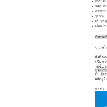
การใช้ง
วัสดุ:
สแ
ความหน
รูปร่าง:
เส้นผ่าศ
เงื่อนไ
คำถามที
ขนาดไหน
สิ่งที่
ปริมาณท
รถซ็อกเ
บริการ
เป็นผู้
ผลิตคู่
และเราห