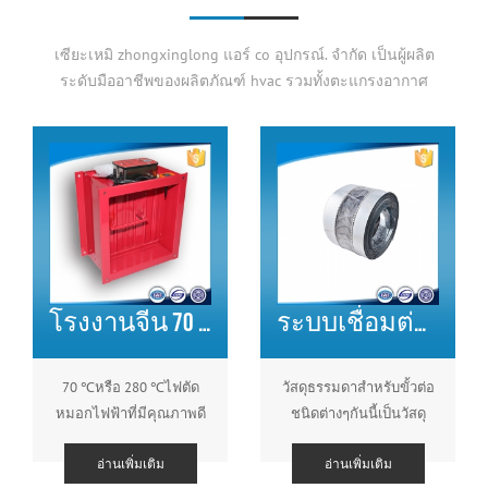
เซียะเหมิ zhongxinglong แอร์ co อุปกรณ์. จำกัด เป็นผู้ผลิต
ระดับมืออาชีพของผลิตภัณฑ์ hvac รวมทั้งตะแกรงอากาศ
diffusers อากาศอากาศ damper, hvac air filter, air ducts และ
fittings.we เองมากกว่า 20 ปีประสบการณ์ในฟิลด์นี้และเรา
สามารถใส่ ชุดผลิตภัณฑ์ทั้งหมดในระบบปรับอากาศผลิตภัณฑ์
ใด ๆ ที่สามารถปรับแต่งตามความต้องการของคุณ
โรงงานจีน 70 DEG หรือ 280 DEG ไฟฟ้า MSFD HVAC DAMPER ดับเพลิงสำหรับท่ออากาศ
ระบบเชื่อมต่อท่ออากาศแบบ CANVAS CANVAS HVAC
70 ℃หรือ 280 ℃ไฟตัด
วัสดุธรรมดาสำหรับขั้วต่อ
หมอกไฟฟ้าที่มีคุณภาพดี
ชนิดต่างๆกันนี้เป็นวัสดุ
เคลือบซิลิโคน / นีโอพรีน /
อ่านเพิ่มเติม
อ่านเพิ่มเติม
พีวีซีและแผ่นเหล็กชุบ