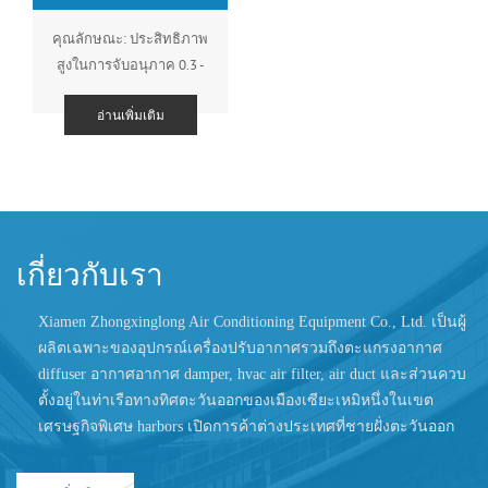
คุณลักษณะ: ประสิทธิภาพ
สูงในการจับอนุภาค 0.3 -
0.5um; ความต้านทานต่ำ;
อ่านเพิ่มเติม
ความจุของฝุ่นละออง
ขนาดใหญ่ ความสม่ำเสมอ
ของความเร็วของอากาศ
เกี่ยวกับเรา
Xiamen Zhongxinglong Air Conditioning Equipment Co., Ltd.
เป็นผู้
ผลิตเฉพาะของอุปกรณ์เครื่องปรับอากาศรวมถึงตะแกรงอากาศ
diffuser อากาศอากาศ damper, hvac air filter, air duct และส่วนควบ
ตั้งอยู่ในท่าเรือทางทิศตะวันออกของเมืองเซียะเหมิหนึ่งในเขต
เศรษฐกิจพิเศษ harbors เปิดการค้าต่างประเทศที่ชายฝั่งตะวันออก
เฉียงใต้ของจีนเราสนุกกับการเข้าถึงการขนส่งที่สะดวก เราก่อตั้ง
ขึ้นในปี 1997 และเป็นองค์กรที่ไม่ใช่รัฐบาล hi-tech มีสิทธิที่จะนำ