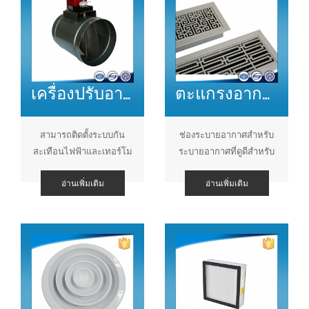
เครื่องปรับอากาศเครื่องควบคุมแรงดันไฟฟ้าแบบวงกลมอัตโนมัติ
ตะแกรงอากาศตกแต่งจีนสำหรับระบบ HVAC
สามารถติดตั้งระบบกัน
ช่องระบายอากาศสำหรับ
สะเทือนไฟฟ้าและเทอร์โม
ระบายอากาศที่ดูดีสำหรับ
สตัทเพื่อควบคุมการไหล
ระบบ hvac
อ่านเพิ่มเติม
อ่านเพิ่มเติม
ของอากาศและอุณหภูมิ
ของอากาศ