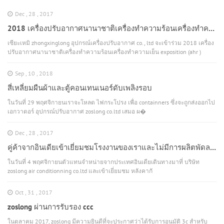
Dec , 28 , 2017
2018 เครื่องปรับอากาศนานาชาติเครื่องทำความร้อนเครื่องทำความเย็น exposition (ahr) chicago
เซียะเหมิ zhongxinglong อุปกรณ์เครื่องปรับอากาศ co., ltd จะเข้าร่วม 2018 เครื่อง
ปรับอากาศนานาชาติเครื่องทำความร้อนเครื่องทำความเย็น exposition (ahr )
ชิคาโก ในวันที่ 22 มกราคม 2561 ซึ่งมีคุณภาพสูง air diffuser, air diffuser, air
damper, air filter, air duct และอุปกรณ์ต่างๆ . เรา เยี่ยมชมบูธของเราฉบั...
Sep , 10 , 2018
สี่เหลี่ยมผืนผ้าและตู้คอนเทนเนอร์ดับเพลิงรอบ
ในวันที่ 29 พฤศจิกายนเราจะโหลด ไฟกระโปรง เพื่อ containners ซึ่งจะถูกส่งออกไป
เอกวาดอร์ อุปกรณ์ปรับอากาศ zoslong co.ltd เสมอ ผ�
Dec , 28 , 2017
คู่ค้าจากอินเดียเข้าเยี่ยมชมโรงงานของเราและไม่มีการผลิตพัดลมเพดานลมพัดลมกระบวนการผลิต
ในวันที่ 4 พฤศจิกายนตัวแทนจำหน่ายจากประเทศอินเดียเดินทางมาที่ บริษัท
zoslong air conditionning co.ltd และเข้าเยี่ยมชม หลังคากั
Oct , 31 , 2017
zoslong ผ่านการรับรอง ccc
ในตุลาคม 2017, zoslong มีความยินดีที่จะประกาศว่าได้รับการอนุมัติ 3c สำหรับ