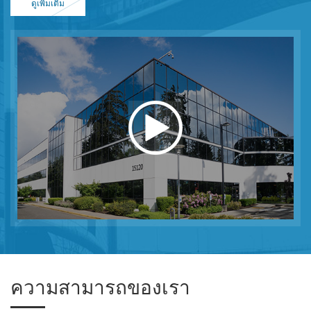
ดูเพิ่มเติม
เข้าและส่งออกได้อย่างอิสระ
บริษัท ของเราได้รับเสมอหมั้นในการวิจัยและพัฒนาผลิตภัณฑ์ hi-
tech มีศูนย์เทคนิคของเราเองและทดสอบสิ่งอำนวยความสะดวก
นอกจากนี้เรายังได้จัดตั้งความสัมพันธ์ด้านสหกรณ์เกี่ยวกับเรื่องทาง
เทคนิคกับสถาบันวิจัยและมหาวิทยาลัยเพื่อให้เราสามารถพัฒนา
ผลิตภัณฑ์ใหม่ ๆ และผลิตภัณฑ์เครื่องปรับอากาศได้ดียิ่งขึ้น กลุ่ม
ของช่างมืออาชีพที่เราได้รับคัดเลือกมีประสบการณ์และมีทักษะสูง
ด้วยประสบการณ์หลายปีเราจึงมุ่งเน้นการพัฒนาผลิตภัณฑ์ระบาย
อากาศที่หลากหลาย ผ่านความพยายามของฝ่ายวิจัยและพัฒนาของ
เราและฝ่ายตรวจสอบ บริษัท ของเราได้รับทรัพย์สินทางปัญญา
ต่างๆเพื่อป้องกันการออกแบบของเราทั้งในประเทศและต่างประเทศ
ตลาด
เรากำลังมองไปข้างหน้าเพื่อสร้างการเชื่อมโยงในเชิงบวกและเป็น
ประโยชน์กับ บริษัท ทั่วโลก เรายินดีต้อนรับอย่างอบอุ่นให้คุณติดต่อ
เราเพื่อเริ่มต้นการอภิปรายเกี่ยวกับวิธีการที่เราสามารถนำสิ่งนี้ไปสู่
ความสามารถของเรา