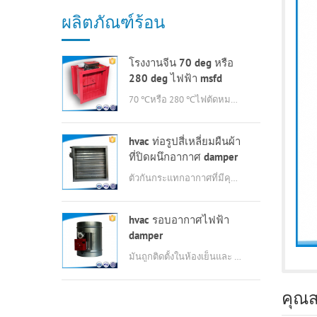
ผลิตภัณฑ์ร้อน
โรงงานจีน 70 deg หรือ
280 deg ไฟฟ้า msfd
hvac damper ดับเพลิง
70 ℃หรือ 280 ℃ไฟตัดหมอกไฟฟ้าที่มีคุณภาพดี
สำหรับท่ออากาศ
hvac ท่อรูปสี่เหลี่ยมผืนผ้า
ที่ปิดผนึกอากาศ damper
ตัวกันกระแทกอากาศที่มีคุณสมบัติของการก่อสร้างที่เรียบง่ายรั่วต่ำแรงบิดขนาดเล็กการดำเนินงานที่มีความยืดหยุ่น, ความต้านท
hvac รอบอากาศไฟฟ้า
damper
มันถูกติดตั้งในห้องเย็นและ interlocked กับฤดูร้อน fan.in แกน, เมื่อพัดลมตามแนวแกนกำลังทำงานอยู่ตัวกันกระแทกยังทำงานเพื่อระบายอากาศที
คุณส