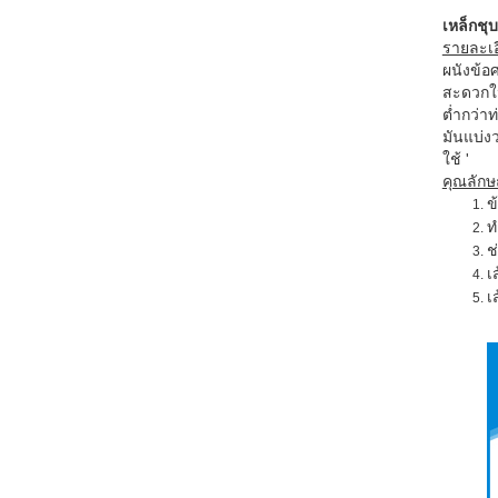
เหล็กชุ
รายละเอ
ผนังข้อ
สะดวกใน
ต่ำกว่า
มันแบ่ง
ใช้ '
คุณลักษ
ข
ท
ช
เ
เ