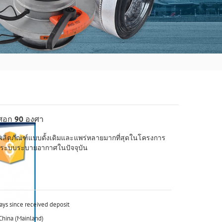
อศอก 90 องศา
นผลิตภัณฑ์แบบดั้งเดิมและแพร่หลายมากที่สุดในโครงการ
ะระบบระบายอากาศในปัจจุบัน
days since received deposit
 China (Mainland)