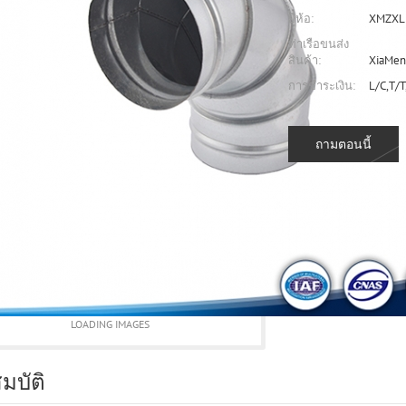
ยี่ห้อ:
XMZXL
ท่าเรือขนส่ง
สินค้า:
XiaMen
การชำระเงิน:
L/C,T/T
ถามตอนนี้
LOADING IMAGES
มบัติ